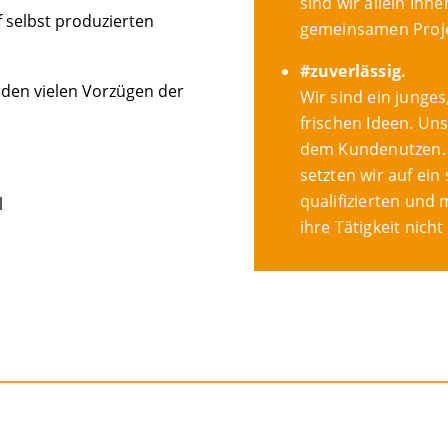
sind wir allein Ihn
f selbst produzierten
gemeinsamen Projek
#zuverlässig.
d den vielen Vorzügen der
Wir sind ein jung
frischen Ideen. Uns
dem Kundenutzen. 
setzten wir auf ei
qualifizierten und 
l
ihre Tätigkeit nich