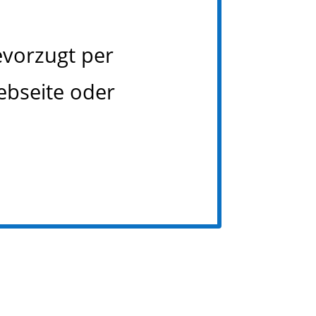
evorzugt per
ebseite oder
.