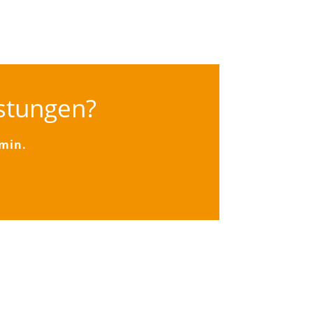
istungen?
rmin.