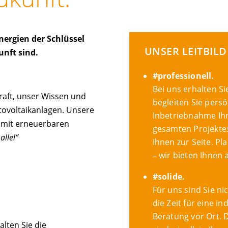
nergien der Schlüssel
UNSER LEITBILD
unft sind.
#professionell.
Bei uns erhalten S
raft, unser Wissen und
begleiten Sie persö
tovoltaikanlagen. Unsere
Inbetriebnahme Ih
 mit erneuerbaren
gesamten Projekte
alle!“
Ihnen zur Seite. Pl
– wir bieten Ihnen 
#solide.
Für uns sind Sie n
die Zeit für eine i
Beratung vor Ort. 
alten Sie die