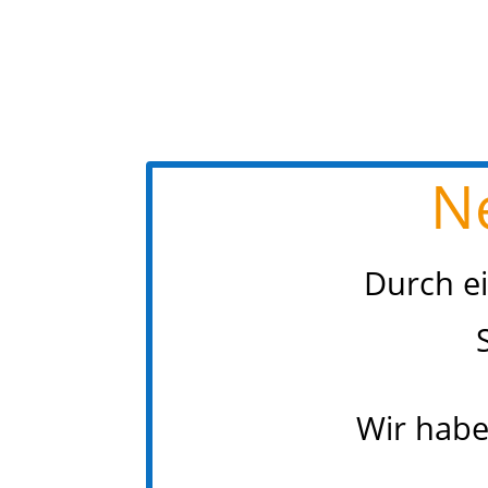
N
Durch e
Wir habe